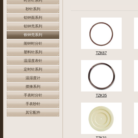
时分针系列
秒针系列
铝钟面系列
铝钟壳系列
铁钟壳系列
闹钟时分针
塑料针系列
TZK67
温湿度表针
定时针系列
温湿度计
摆捶系列
手表时分针
TZK35
手表秒针
其它配件