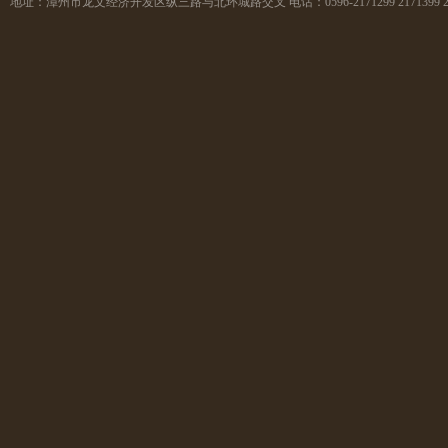
地址：
漳州市龙文经济开发区纵三路与北环城路交叉
电话：
0596-2171299 2171399 