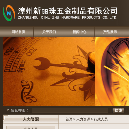
网站首页
关于我们
新闻中心
产品展示
人力资源
首页
>
人力资源
>
行政人员